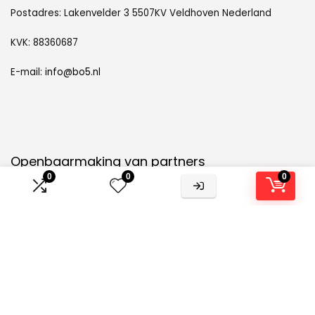
Postadres: Lakenvelder 3 5507KV Veldhoven Nederland
KVK: 88360687
E-mail:
info@bo5.nl
Openbaarmaking van partners
0
0
0
Openbaarmaking
: Wij nemen deel aan het Amazon Services
LLC Associates Program, een affiliate-
advertentieprogramma dat is ontworpen om ons een manier
te bieden om vergoedingen te verdienen door te linken naar
Amazon.nl en aangesloten sites.