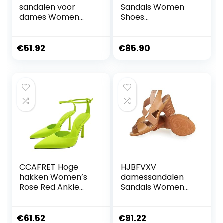
sandalen voor
Sandals Women
dames Women
Shoes
Stiletto Slingback
Comfortable High
High Heels Woman
Heels Thick Heel
Pumps Strappy
Peep Toe Non-slip
€
51.92
€
85.90
Sandals Pointe
Soft Bottom
Shoes Sandals with
Mother Shoes Slip-
Heel Party
On
Wedding Shoes
CCAFRET Hoge
HJBFVXV
hakken Women’s
damessandalen
Rose Red Ankle
Sandals Women
Lace up High Heels
Shoes
Summer Pointed
Comfortable High
Sandals Women’s
Heels Thick Heel
€
61.52
€
91.22