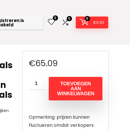
0
0
0
istreren is
€
0.00
hakeld
€
65.09
als
on
TOEVOEGEN
AAN
als
WINKELWAGEN
jken
Opmerking: prijzen kunnen
fluctueren omdat verkopers