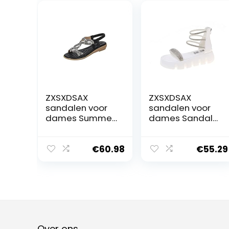
ZXSXDSAX
ZXSXDSAX
sandalen voor
sandalen voor
dames Summer
dames Sandals
Women Sandals
Comfort Shoes
Style
for Women
Comfortable
Heels Increasing
€
60.98
€
55.29
Soft Sandals
Height Muffins
Woman Big Size
shoe Outside
Sandalias(Color
Beach
:Schwarz,Size:41
Rhinestone(Size:
EU)
39 EU)
Over ons