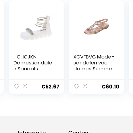
HCHGJKN
XCVFBVG Mode-
Damessandale
sandalen voor
n Sandals
dames Summer
Comfort Shoes
Women Sandals
for Women
Style
Heels Increasing
Comfortable
€
52.67
€
60.10
Height Muffins
Soft Sandals
shoe Outside
Woman Big Size
Beach
Sandalias
Rhinestone(38
EU)
Informatie
Contact