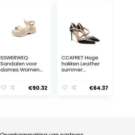
SSWERWEQ
CCAFRET Hoge
Sandalen voor
hakken Leather
dames Women
summer
Sandals
women’s
Platforms
sandals rivet
Pumps Casual
high heels
€
90.32
€
64.37
Party Shoes
classic high
Woman
heels willow nail
Summer
sexy party
Sandals
wedding shoes
Openbaarmaking van partners