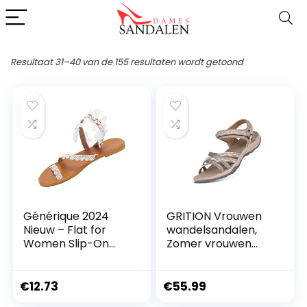
Resultaat 31–40 van de 155 resultaten wordt getoond
Générique 2024
GRITION Vrouwen
Nieuw – Flat for
wandelsandalen,
Women Slip-On
Zomer vrouwen
Open Slip-On
trekking schoenen,
Strand Toe
Atletische
Sandalen Slipper
waterschoenen
€
12.73
€
55.99
Zomer Schoenen