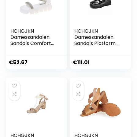
HCHGJKN
HCHGJKN
Damessandalen
Damessandalen
Sandals Comfort
Sandals Platform
Shoes for Women
Women Woven
Heels Increasing
Design Strap
Height Muffins shoe
Wedges Summer
€
52.67
€
111.01
Outside Beach
Ladies
Rhinestone(38 EU)
Shoes(Schwarz,36
EU)
HCHGJKN
HCHGJKN