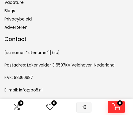
Vacature
Blogs
Privacybeleid
Adverteren
Contact
[sc name=”sitename”][/sc]
Postadres: Lakenvelder 3 5507KV Veldhoven Nederland
KVK: 88360687
E-mail:
info@bo5.nl
0
0
0
Openbaarmaking van partners