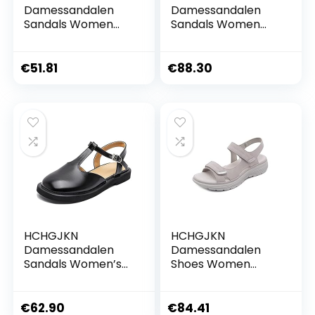
Damessandalen
Damessandalen
Sandals Women
Sandals Women
Fashion Open Toed
Shoes Comfortable
Heels Women Pearl
High Heels Thick
Lace Up Women
Heel Peep Toe
€
51.81
€
88.30
Shoes Party
Non-slip Soft
Chunky Heels
Bottom Mother
Pumps Dress(35
Shoes Slip-On(36
EU)
EU)
HCHGJKN
HCHGJKN
Damessandalen
Damessandalen
Sandals Women’s
Shoes Women
Leather Open Toe
Comfortable
Women’s Summer
Sandals Ladies Slip-
Shoes Low Heel
on Wedge Sandals
€
62.90
€
84.41