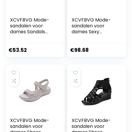
XCVFBVG Mode-
XCVFBVG Mode-
sandalen voor
sandalen voor
dames Sandals
dames Sexy
Women Fashion
Fashion Women
Open Toed Heels
Sandals Concise
Women Pearl Lace
Thin Strap Pumps
€
53.52
€
98.68
Up Women Shoes
Summer Party
Party Chunky Heels
Prom Wedding
Pumps Dress
Office Thin High
Heels Shoes
Woman
XCVFBVG Mode-
XCVFBVG Mode-
sandalen voor
sandalen voor