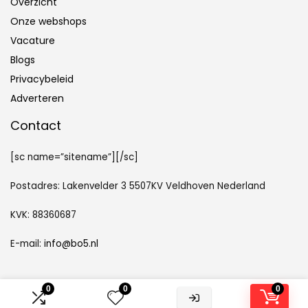
Overzicht
Onze webshops
Vacature
Blogs
Privacybeleid
Adverteren
Contact
[sc name=”sitename”][/sc]
Postadres: Lakenvelder 3 5507KV Veldhoven Nederland
KVK: 88360687
E-mail:
info@bo5.nl
0
0
0