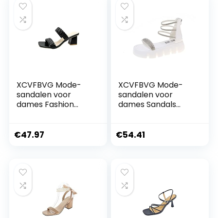
damessandalen
Heel Ladies Sandals
fuzzy slippers
sandalen
XCVFBVG Mode-
XCVFBVG Mode-
sandalen voor
sandalen voor
dames Fashion
dames Sandals
Summer Women
Comfort Shoes for
Sandals Ladies
Women Heels
Shallow Mouth
Increasing Height
€
47.97
€
54.41
Colorblock High
Muffins shoe
Thick Shoes Middle
Outside Beach
Heel Ladies Slippers
Rhinestone
Plus Size