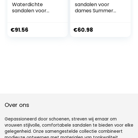
Waterdichte
sandalen voor
sandalen voor
dames Summer
dames Sexy
Women Sandals
Fashion Women
Style Comfortable
Sandals Concise
Soft Sandals
€
91.56
€
60.98
Thin Strap Pumps
Woman Big Size
Summer Party
Sandalias(Color:Sc
Prom Wedding
hwarz,Size:41 EU)
Office Thin High
Heels Shoes
Woman
Over ons
Gepassioneerd door schoenen, streven wij ernaar om
vrouwen stijlvolle, comfortabele sandalen te bieden voor elke
gelegenheid. Onze samengestelde collectie combineert
modieuze ontwerpen met materialen van topkwaliteit,