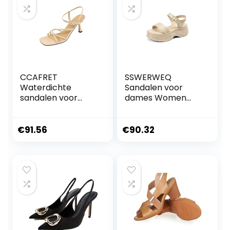
CCAFRET
SSWERWEQ
Waterdichte
Sandalen voor
sandalen voor
dames Women
dames Sexy
Sandals Platforms
Fashion Women
Pumps Casual
Sandals Concise
Party Shoes
€
91.56
€
90.32
Thin Strap Pumps
Woman Summer
Summer Party
Sandals
Prom Wedding
Office Thin High
Heels Shoes
Woman