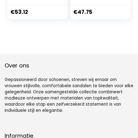
Heels Rhinestone
Buckle Women’s
Open Toe Buckle
High Heels Thin
€
53.12
€
47.75
Party Summer
Low Heels Pointed
Shoes
Slippers
Over ons
Gepassioneerd door schoenen, streven wij ernaar om
vrouwen stijlvolle, comfortabele sandalen te bieden voor elke
gelegenheid. Onze samengestelde collectie combineert
modieuze ontwerpen met materialen van topkwaliteit,
waardoor elke stap een zelfverzekerd statement is van
individuele stijl en elegantie.
Informatie