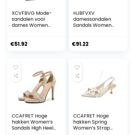
XCVFBVG Mode-
HJBFVXV
sandalen voor
damessandalen
dames Women
Sandals Women
Stiletto Slingback
Shoes
High Heels Woman
Comfortable High
Pumps Strappy
Heels Thick Heel
€
51.92
€
91.22
Sandals Pointe
Peep Toe Non-slip
Shoes Sandals with
Soft Bottom
Heel Party
Mother Shoes Slip-
Wedding Shoes
On (Size : 35 EU)
CCAFRET Hoge
CCAFRET Hoge
hakken Women’s
hakken Spring
Sandals High Heels
Women’s Strap
Women’s Slim
Sandals Butterfly