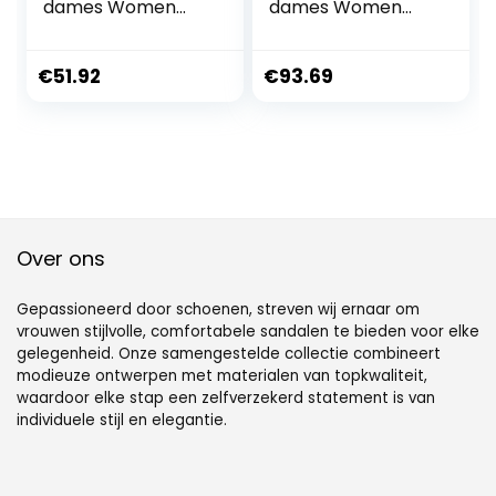
dames Women
dames Women
Stiletto Slingback
Sandals Dark Nude
High Heels Woman
Strappy Thin Belt
Pumps Strappy
Square Heels
€
51.92
€
93.69
Sandals Pointe
Casual Office Lady
Shoes Sandals with
Shoes Size
Heel Party
Wedding Shoes
Over ons
Gepassioneerd door schoenen, streven wij ernaar om
vrouwen stijlvolle, comfortabele sandalen te bieden voor elke
gelegenheid. Onze samengestelde collectie combineert
modieuze ontwerpen met materialen van topkwaliteit,
waardoor elke stap een zelfverzekerd statement is van
individuele stijl en elegantie.