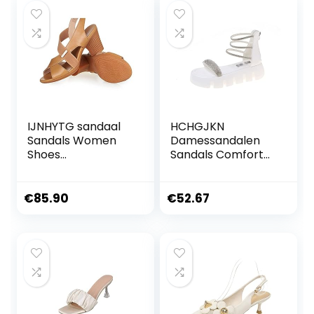
IJNHYTG sandaal
HCHGJKN
Sandals Women
Damessandalen
Shoes
Sandals Comfort
Comfortable High
Shoes for Women
Heels Thick Heel
Heels Increasing
Peep Toe Non-slip
Height Muffins
€
85.90
€
52.67
Soft Bottom
shoe Outside
Mother Shoes Slip-
Beach
On
Rhinestone(38 EU)