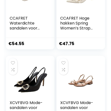
CCAFRET
CCAFRET Hoge
Waterdichte
hakken Spring
sandalen voor
Women’s Strap
dames Summer
Sandals Butterfly
Women Shoes
Buckle Women’s
High Heels Sexy
High Heels Thin
€
54.55
€
47.75
Black Peep Toe
Low Heels Pointed
Plus Size Indoor
Slippers
House Slippers
XCVFBVG Mode-
XCVFBVG Mode-
sandalen voor
sandalen voor