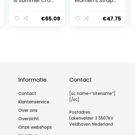
ls Summer Cross
Women’s Strap
Leather Sandals
Sandals
Women Slippers
Butterfly Buckle
Outdoor
Women’s High
€
65.09
€
47.75
Comfort Beach
Heels Thin Low
Shoes Fashion
Heels Pointed
Slip On Ladies
Slippers
Low Heel
Sandals
Informatie
Contact
Contact
[sc name=”sitename”]
[/sc]
Klantenservice
Over ons
Postadres:
Lakenvelder 3 5507KV
Overzicht
Veldhoven Nederland
Onze webshops