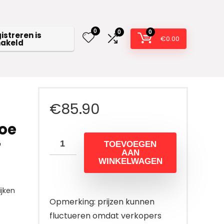
0
0
0
istreren is
€
0.00
hakeld
€
85.90
Toe
r
TOEVOEGEN
AAN
WINKELWAGEN
jken
Opmerking: prijzen kunnen
fluctueren omdat verkopers