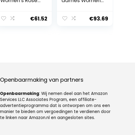
Women’s Rose
dames Women
Red Ankle Lace
Sandals Dark
up High Heels
Nude Strappy
Summer Pointed
Thin Belt Square
€
61.52
€
93.69
Sandals
Heels Casual
Women’s Green
Office Lady
High Heels Prom
Shoes Size
High Heels
Openbaarmaking van partners
Openbaarmaking
: Wij nemen deel aan het Amazon
Services LLC Associates Program, een affiliate-
advertentieprogramma dat is ontworpen om ons een
manier te bieden om vergoedingen te verdienen door
te linken naar Amazon.nl en aangesloten sites.