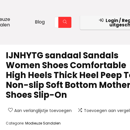
euze
Login / Reg
Blog
alen
uitgesc
IJNHYTG sandaal Sandals
Women Shoes Comfortable
High Heels Thick Heel Peep 
Non-slip Soft Bottom Mothe
Shoes Slip-On
Aan verlanglijstje toevoegen
Toevoegen aan vergeli
Categorie:
Modieuze Sandalen