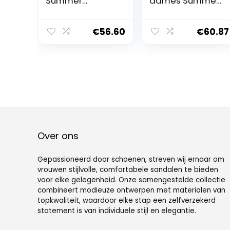
Summer
dames Summer
Sandals Women
Sandals Women
Low-heel
Low-heel
Rhinestones
Rhinestones
€
56.60
€
60.87
Black Fashion
Black Fashion
Wear High-heel
Wear High-heel
Slippers Large
Slippers Large
Shoes
Shoes(Size:35
EU)
Over ons
Gepassioneerd door schoenen, streven wij ernaar om
vrouwen stijlvolle, comfortabele sandalen te bieden
voor elke gelegenheid. Onze samengestelde collectie
combineert modieuze ontwerpen met materialen van
topkwaliteit, waardoor elke stap een zelfverzekerd
statement is van individuele stijl en elegantie.